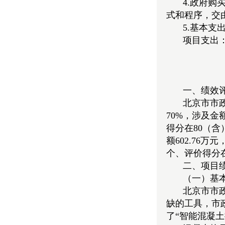
4.政府
式和程序，交
5.基本
项目支出
一、绩效
北京市市
70%，涉及金
得分在80（含
额602.76万
个、评价得分在
二、项目
（一）基
北京市市
缺的工具，市
了“智能混凝