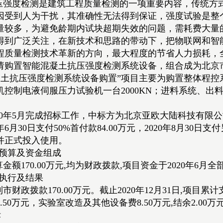
压强度检测是建筑工程质量检测的一项重要内容，传统方
因受到人为干扰，其准确性无法得到保证，强度试验是整
量较多，为避免龄期内试块超期失效的问题，需耗费大量
得到广泛关注，在新技术和思路的带动下，把物联网和智
程质量检测技术革新的方向，最大程度的节省人力损耗，
请购置智能混凝土抗压强度检测系统设备，组合成为北京
凝土抗压强度检测系统设备购置”项目主要为购置整体程控
机控制电液伺服压力试验机一台2000KN；进料系统、
20年5月完成招标工作，中标方为北京亚欧大陆科技有限公司
年6月30日支付50%首付款84.00万元，2020年8月30日支付
并正式投入使用。
目预算及资金组成
金额170.00万元,均为财政拨款,项目资金于2020年6月
算执行及结果
收到市财政拨款170.00万元。截止2020年12月31日,项目
9.50万元，实验室改造及其他设备费8.50万元,结余2.00
标