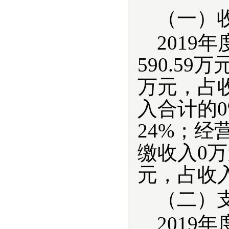
（一
）
201
9
年
590.59
万元，占
入合计的0
24%；经
缴收入0万
元，占收入
（二
）
201
9
年