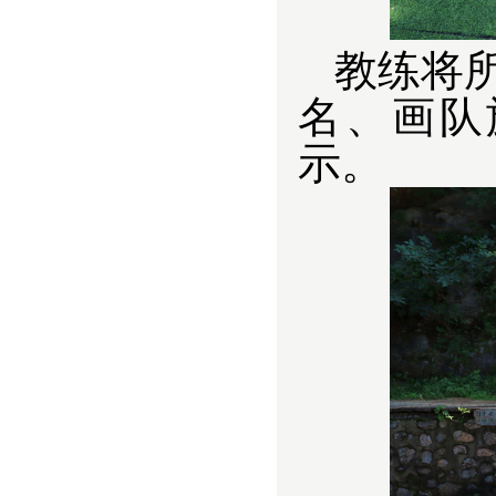
教练将
名、画队
示。