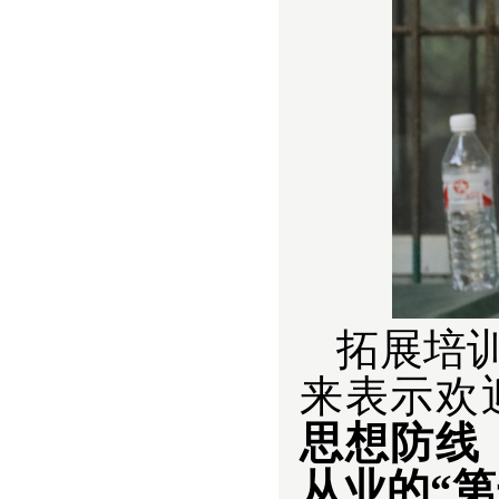
拓展培
来表示欢
思想防线
从业的“第