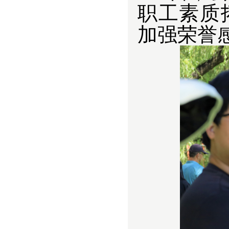
职工素质
加强荣誉