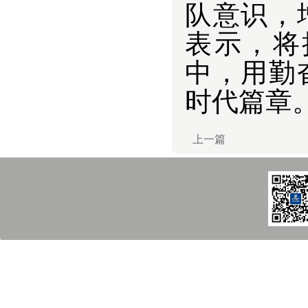
队意识，
表示，将
中，用勤
时代篇章
上一篇