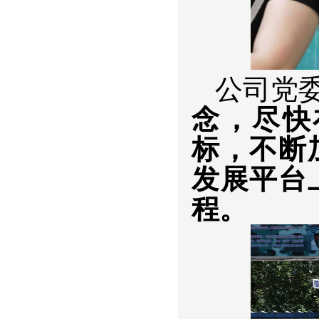
公司党
念，尽快
标，不断
发展平台
程。